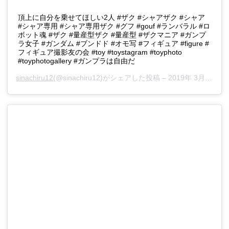
頂上に自分を乗せてほしい2人 #ザク #シャアザク #シャア
#シャア専用 #シャア専用ザク #グフ #gouf #ランバラル #ロ
ボット魂 #ザク #量産型ザク #量産型 #ザクマニア #ガンプ
ラ女子 #ガンダム #ブンドド #オモ写 #フィギュア #figure #
フィギュア撮影友の会 #toy #toystagram #toyphoto
#toyphotogallery #ガンプラは自由だ
sinachiru12
(@sinachiru12)がシェアした投稿 –
2019年 3月月26日午前5時09分PDT