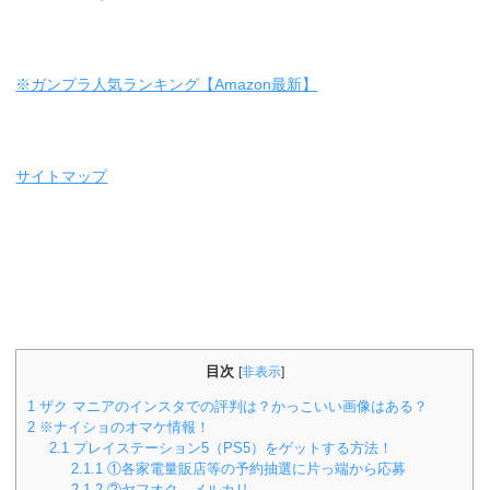
※ガンプラ人気ランキング【Amazon最新】
サイトマップ
目次
[
非表示
]
1
ザク マニアのインスタでの評判は？かっこいい画像はある？
2
※ナイショのオマケ情報！
2.1
プレイステーション5（PS5）をゲットする方法！
2.1.1
①各家電量販店等の予約抽選に片っ端から応募
2.1.2
②ヤフオク、メルカリ