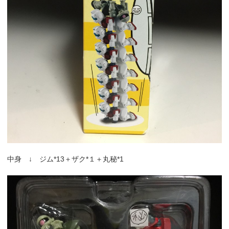
中身 ↓ ジム*13＋ザク*１＋丸秘*1