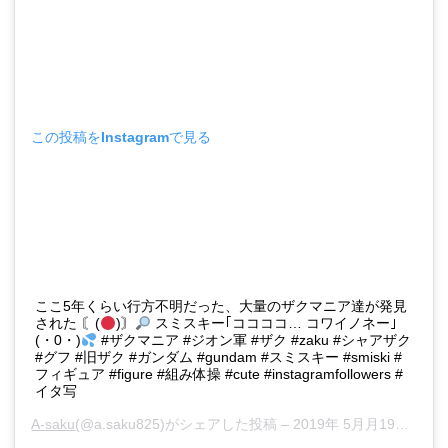
この投稿をInstagramで見る
ここ5年くらい行方不明だった、大量のザクマニア達が発見
された 〘(
)〙
スミスキー｢ココココ… コワイノネー｣
(・0・)
#ザクマニア #ジオン軍 #ザク #zaku #シャアザク
#グフ #旧ザク #ガンダム #gundam #スミスキー #smiski #
フィギュア #figure #組み体操 #cute #instagramfollowers #
イタ写
A-saku
(@a.saku825)がシェアした投稿 –
2019年 5月月19日午後10時01分PDT