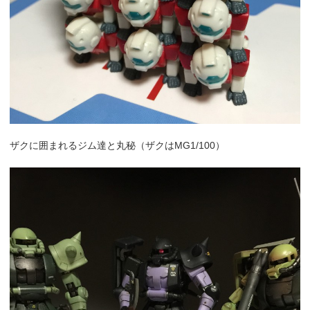
ザクに囲まれるジム達と丸秘（ザクはMG1/100）