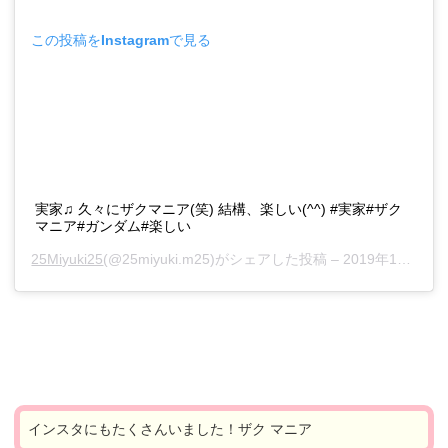
この投稿をInstagramで見る
実家♫ 久々にザクマニア(笑) 結構、楽しい(^^) #実家#ザク
マニア#ガンダム#楽しい
25Miyuki25
(@25miyuki.m25)がシェアした投稿 –
2019年11月月3日午前1時41分PDT
インスタにもたくさんいました！ザク マニア