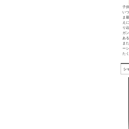
子
い
ま
え
り
ガ
あ
ま
ー
た
シ