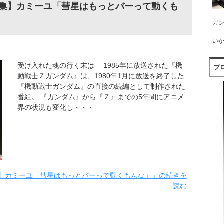
詞集】カミーユ「彗星はもっとバーって動くも
ガン
い
受け入れた魂の行く末は― 1985年に放送された『機
プ
動戦士Ｚガンダム』は、1980年1月に放送を終了した
『機動戦士ガンダム』の直接の続編として制作された
番組。 『ガンダム』から『Ｚ』までの5年間にアニメ
界の状況も変化し・・・
集】カミーユ「彗星はもっとバーって動くもんな」」の続きを
読む