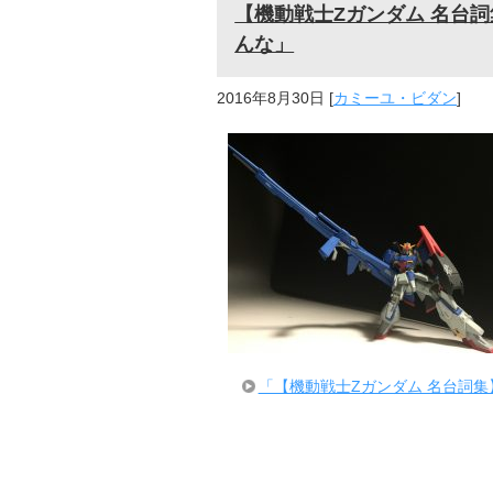
【機動戦士Zガンダム 名台
んな」
2016年8月30日
[
カミーユ・ビダン
]
「【機動戦士Zガンダム 名台詞