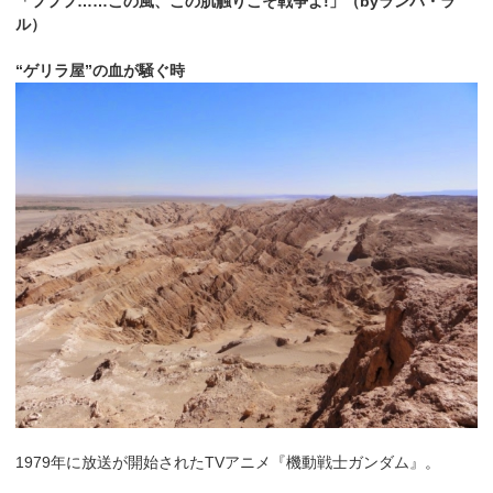
「フフフ……この風、この肌触りこそ戦争よ!」（byランバ・ラ
ル）
“ゲリラ屋”の血が騒ぐ時
1979年に放送が開始されたTVアニメ『機動戦士ガンダム』。