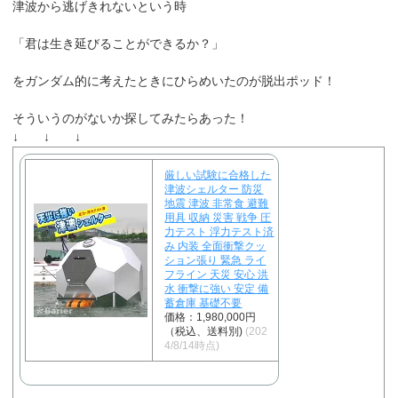
津波から逃げきれないという時
「君は生き延びることができるか？」
をガンダム的に考えたときにひらめいたのが脱出ポッド！
そういうのがないか探してみたらあった！
↓ ↓ ↓
厳しい試験に合格した
津波シェルター 防災
地震 津波 非常食 避難
用具 収納 災害 戦争 圧
力テスト 浮力テスト済
み 内装 全面衝撃クッ
ション張り 緊急 ライ
フライン 天災 安心 洪
水 衝撃に強い 安定 備
蓄倉庫 基礎不要
価格：1,980,000円
（税込、送料別)
(202
4/8/14時点)