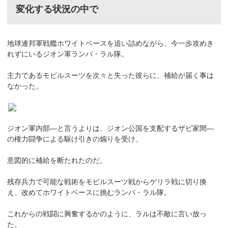
変化する状況の中で
地球連邦軍戦艦ホワイトベースを追い詰めながら、今一歩攻めき
れずにいるジオン軍ランバ・ラル隊。
主力であるモビルスーツを次々と失った彼らに、補給が届く事は
なかった。
ジオン軍内部―と言うよりは、ジオン公国を支配するザビ家間―
の権力闘争による駆け引きの煽りを受け、
意図的に補給を断たれたのだ。
残存兵力で可能な戦術をモビルスーツ戦からゲリラ戦に切り換
え、改めてホワイトベースに挑むランバ・ラル隊。
これからの戦闘に興奮するかのように、ラルは不敵に言い放っ
た。