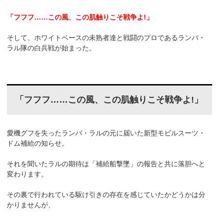
「フフフ……この風、この肌触りこそ戦争よ!」
そして、ホワイトベースの未熟者達と戦闘のプロであるランバ・
ラル隊の白兵戦が始まった。
「フフフ……この風、この肌触りこそ戦争よ
!
」
愛機グフを失ったランバ・ラルの元に届いた新型モビルスーツ・
ドム補給の知らせ。
それを聞いたラルの期待は「補給船撃墜」の報告と共に落胆へと
変わります。
その裏で行われている駆け引きの存在を感じていたかどうかは分
かりませんが、