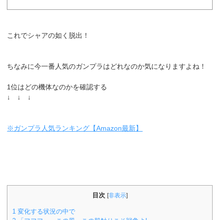
これでシャアの如く脱出！
ちなみに今一番人気のガンプラはどれなのか気になりますよね！
1位はどの機体なのかを確認する
↓ ↓ ↓
※ガンプラ人気ランキング【Amazon最新】
目次
[
非表示
]
1
変化する状況の中で