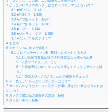
2
「フフフ……この風、この肌触りこそ戦争よ!」
3
かっこいいグフのガンプラはどれ？ジオラマとかないの？
3.1
■HGグフ 1/144
3.2
■MGグフ 1/100
3.3
■グフ旧キット 1/144
3.4
■グフ旧キット 1/100
3.5
■ドダイ 1/144
3.6
■ジオラマ グフ 1/250
3.7
■ランバラルのジオラマ
4
まとめ
5
※ナイショのオマケ情報！
5.1
プレイステーション5（PS5）をゲットする方法！
5.1.1
①各家電量販店等の予約抽選に片っ端から応募
5.1.2
②ヤフオク、メルカリ
5.1.3
③楽天内の各ショップで在庫をチェックしサクッと購
入。
5.1.4
③楽天ブックスかAmazonの在庫をチェック
6
今一番ほしいかっこいいガンプラはどれ？
7
ガンダムのようなアニメに関わる仕事に就きたい時はどうすれば
いいの？
8
ガンプラ限定品の激安購入方法！極秘
9
ガンダムキャラ特集