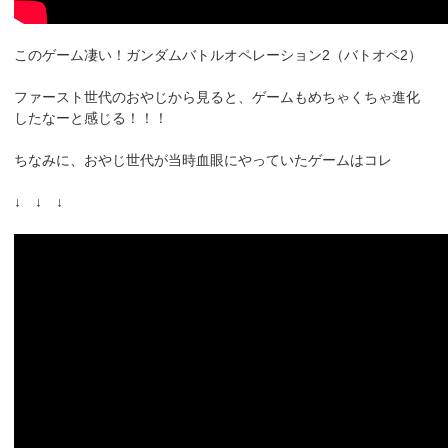
このゲーム凄い！ガンダムバトルオペレーション2（バトオペ2）
ファースト世代のおやじから見ると、ゲームもめちゃくちゃ進化
したなーと感じる！！！
ちなみに、おやじ世代が当時血眼にやっていたゲームはコレ
↓ ↓ ↓