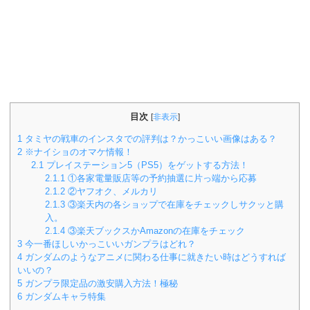
目次
[
非表示
]
1
タミヤの戦車のインスタでの評判は？かっこいい画像はある？
2
※ナイショのオマケ情報！
2.1
プレイステーション5（PS5）をゲットする方法！
2.1.1
①各家電量販店等の予約抽選に片っ端から応募
2.1.2
②ヤフオク、メルカリ
2.1.3
③楽天内の各ショップで在庫をチェックしサクッと購
入。
2.1.4
③楽天ブックスかAmazonの在庫をチェック
3
今一番ほしいかっこいいガンプラはどれ？
4
ガンダムのようなアニメに関わる仕事に就きたい時はどうすれば
いいの？
5
ガンプラ限定品の激安購入方法！極秘
6
ガンダムキャラ特集