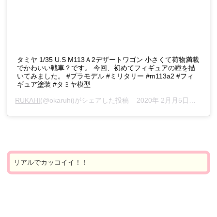
タミヤ 1/35 U.S M113Ａ2デザートワゴン 小さくて荷物満載
でかわいい戦車？です。 今回、初めてフィギュアの瞳を描
いてみました。 #プラモデル #ミリタリー #m113a2 #フィ
ギュア塗装 #タミヤ模型
RUKAHI
(@okaruhi)がシェアした投稿 –
2020年 2月月5日午前5時55分PST
リアルでカッコイイ！！