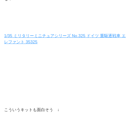
1/35 ミリタリーミニチュアシリーズ No.325 ドイツ 重駆逐戦車 エ
レファント 35325
こういうキットも面白そう ↓