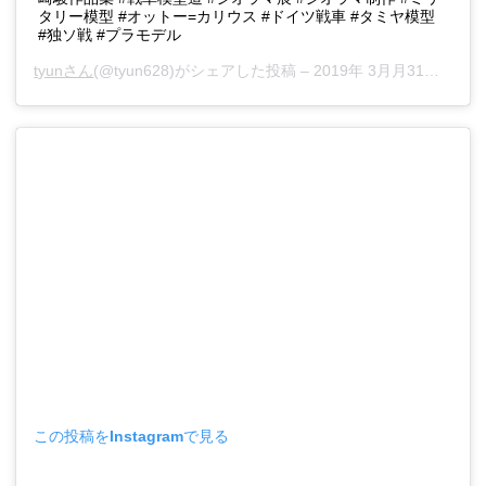
タリー模型 #オットー=カリウス #ドイツ戦車 #タミヤ模型
#独ソ戦 #プラモデル
tyunさん
(@tyun628)がシェアした投稿 –
2019年 3月月31日午前7時57分PDT
この投稿をInstagramで見る