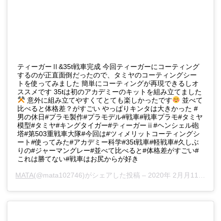
ティーガーⅡ&35t戦車完成 今回ティーガーにコーティング
するのが正直面倒だったので、タミヤのコーティングシー
トを使ってみました 簡単にコーティングが再現できるしオ
ススメです 35tは初のアカデミーのキットを組み立てました
意外に組み立てやすくてとても楽しかったです
並べて
比べると体格差？がすごい やっぱりキンタは大きかった #
男の休日#プラモ製作#プラモデル#戦車#戦車プラモ#タミヤ
模型#タミヤ#キングタイガー#ティーガーⅱ#ヘンシェル砲
塔#第503重戦車大隊#今回は#ツィメリットコーティングシ
ート#使ってみた#アカデミー科学#35t戦車#軽戦車#久しぶ
りの#ジャーマングレー#並べて比べると#体格差がすごい#
これは勝てない#戦車はお尻からが好き
MATA
(@mata102746)がシェアした投稿 –
2020年 2月月11日午後11時37分PST