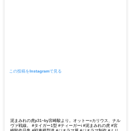
この投稿をInstagramで見る
泥まみれの虎p31~by宮崎駿より。オットー=カリウス、ナル
ヴァ戦線。 #タイガー1型 #ティーガーi #泥まみれの虎 #宮
崎駿作品集 #戦車模型道 #ジオラマ展 #ジオラマ制作 #ミリ