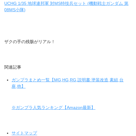
UCHG 1/35 地球連邦軍 対MS特技兵セット (機動戦士ガンダム 第
08MS小隊)
ザクの手の残骸がリアル！
関連記事
ガンプラまとめ一覧【MG,HG,RG,説明書:塗装改造,素組,台
座,他】
※ガンプラ人気ランキング【Amazon最新】
サイトマップ