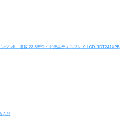
ンジンII」搭載 23.8型ワイド液晶ディスプレイ LCD-RDT241XPB
並行輸入品