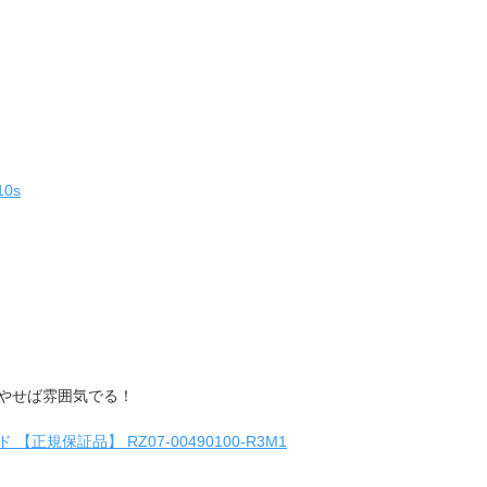
0s
やせば雰囲気でる！
ド 【正規保証品】 RZ07-00490100-R3M1