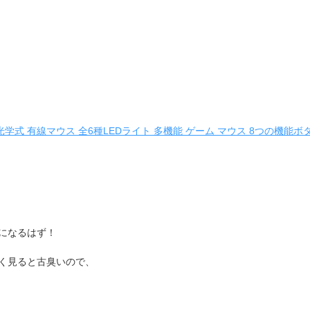
マウス 光学式 有線マウス 全6種LEDライト 多機能 ゲーム マウス 8つの機能ボタ
になるはず！
く見ると古臭いので、
！