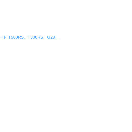
 T500RS、T300RS、G29、