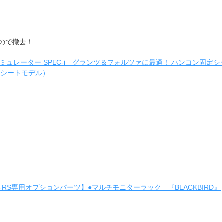
ので撤去！
GTDシミュレーター SPEC-i グランツ＆フォルツァに最適！ ハンコン固定シート
クシートモデル）
【GTD-RS専用オプションパーツ】●マルチモニターラック 『BLACKBIRD』