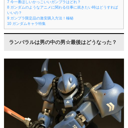
7
今一番ほしいかっこいいガンプラはどれ？
8
ガンダムのようなアニメに関わる仕事に就きたい時はどうすれば
いいの？
9
ガンプラ限定品の激安購入方法！極秘
10
ガンダムキャラ特集
ランバラルは男の中の男☆最後はどうなった？