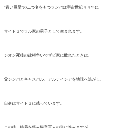
”青い巨星”の二つ名をもつランバは宇宙世紀４４年に
サイド３でラル家の男子として生まれます。
ジオン死後の政権争いでザビ家に敗れたときは、
父ジンバとキャスバル、アルテイシアを地球へ逃がし、
自身はサイド３に残っています。
この後、時局を鑑み職業軍人の道に進みますが、