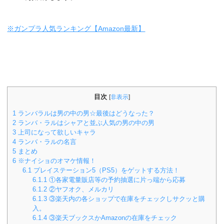
※ガンプラ人気ランキング【Amazon最新】
目次
[
非表示
]
1
ランバラルは男の中の男☆最後はどうなった？
2
ランバ・ラルはシャアと並ぶ人気の男の中の男
3
上司になって欲しいキャラ
4
ランバ・ラルの名言
5
まとめ
6
※ナイショのオマケ情報！
6.1
プレイステーション5（PS5）をゲットする方法！
6.1.1
①各家電量販店等の予約抽選に片っ端から応募
6.1.2
②ヤフオク、メルカリ
6.1.3
③楽天内の各ショップで在庫をチェックしサクッと購
入。
6.1.4
③楽天ブックスかAmazonの在庫をチェック