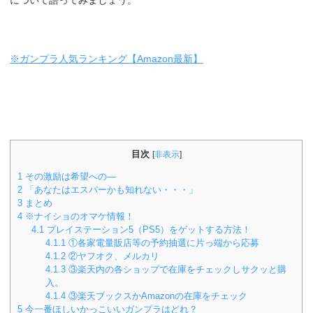
※ガンプラ人気ランキング【Amazon最新】
目次
[
非表示
]
1
その激励は希望への―
2
「あなたはエスパーかも知れない・・・」
3
まとめ
4
※ナイショのオマケ情報！
4.1
プレイステーション5（PS5）をゲットする方法！
4.1.1
①各家電量販店等の予約抽選に片っ端から応募
4.1.2
②ヤフオク、メルカリ
4.1.3
③楽天内の各ショップで在庫をチェックしサクッと購
入。
4.1.4
③楽天ブックスかAmazonの在庫をチェック
5
今一番ほしいかっこいいガンプラはどれ？