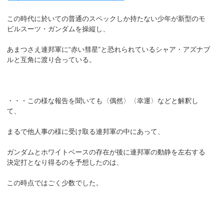
この時代に於いての普通のスペックしか持たない少年が新型のモ
ビルスーツ・ガンダムを操縦し、
あまつさえ連邦軍に“赤い彗星”と恐れられているシャア・アズナブ
ルと互角に渡り合っている。
・・・この様な報告を聞いても〈偶然〉〈幸運〉などと解釈し
て、
まるで他人事の様に受け取る連邦軍の中にあって、
ガンダムとホワイトベースの存在が後に連邦軍の動静を左右する
決定打となり得るのを予想したのは、
この時点ではごく少数でした。