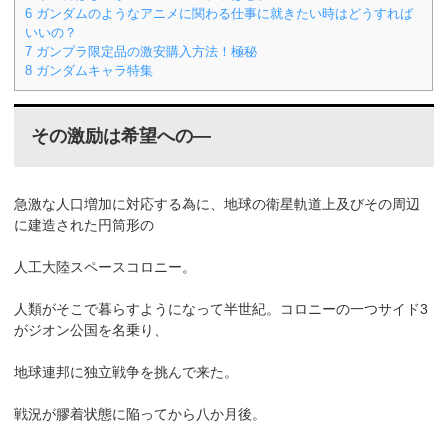
6
ガンダムのようなアニメに関わる仕事に就きたい時はどうすれば
いいの？
7
ガンプラ限定品の激安購入方法！極秘
8
ガンダムキャラ特集
その激励は希望への―
急激な人口増加に対応する為に、地球の衛星軌道上及びその周辺
に建造された円筒形の
人工大陸スペースコロニー。
人類がそこで暮らすようになって半世紀。コロニーの一つサイド3
がジオン公国を名乗り、
地球連邦に独立戦争を挑んで来た。
戦況が膠着状態に陥ってから八か月後。