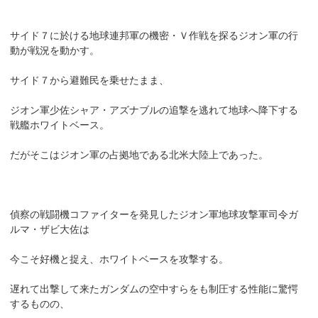
サイド７に於ける地球連邦軍の機密・Ｖ作戦を探るジオン軍の行
動が戦況を動かす。
サイド７から避難民を乗せたまま、
ジオン軍少佐シャア・アズナブルの追撃を逃れて地球へ降下する
戦艦ホワイトベース。
だがそこはジオン軍の占拠地である北米大陸上であった。
偵察の戦闘機コファイターを発見したジオン軍地球攻撃軍司令ガ
ルマ・ザビ大佐は
今こそ好機と捉え、ホワイトベースを攻撃する。
遅れて出撃して来たガンダムの空中すらをも制圧する性能に驚愕
するものの、